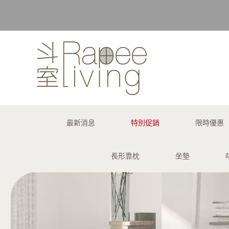
購買訂單 
最新消息
特別促銷
限時優惠
長形靠枕
坐墊
購買訂單 