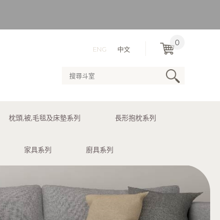
）
0
ENG
中文
用送貨服務。
枕頭,被,毛毯及床墊系列
長形抱枕系列
）
家具系列
廚具系列
用送貨服務。