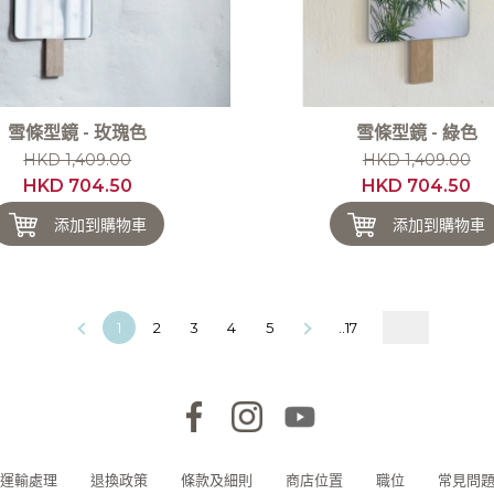
雪條型鏡 - 玫瑰色
雪條型鏡 - 綠色
HKD 1,409.00
HKD 1,409.00
HKD 704.50
HKD 704.50
添加到購物車
添加到購物車
1
2
3
4
5
..17
運輸處理
退換政策
條款及細則
商店位置
職位
常見問