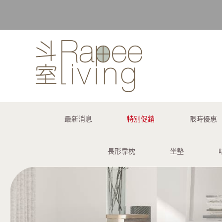
購買訂單 
最新消息
特別促銷
限時優惠
長形靠枕
坐墊
購買訂單 