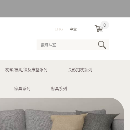
）
0
ENG
中文
用送貨服務。
枕頭,被,毛毯及床墊系列
長形抱枕系列
）
家具系列
廚具系列
用送貨服務。