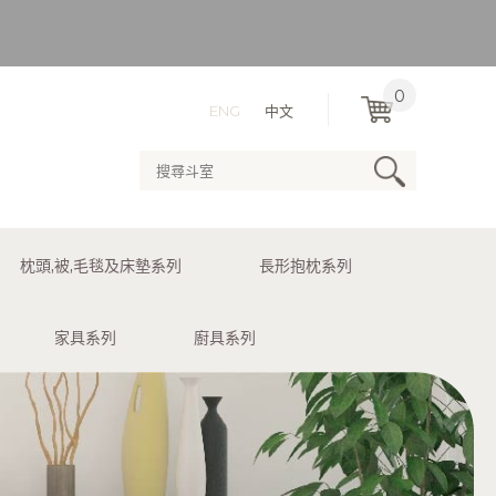
）
0
ENG
中文
用送貨服務。
枕頭,被,毛毯及床墊系列
長形抱枕系列
）
家具系列
廚具系列
用送貨服務。