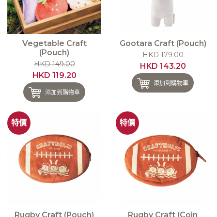
Vegetable Craft
Gootara Craft (Pouch)
(Pouch)
HKD 179.00
HKD 149.00
HKD 143.20
HKD 119.20
添加到購物車
添加到購物車
特價
特價
Rugby Craft (Pouch)
Rugby Craft (Coin