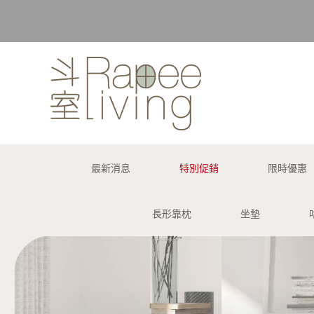
購買訂單 
最新消息
特別促銷
限時優惠
長形靠枕
坐墊
購買訂單 