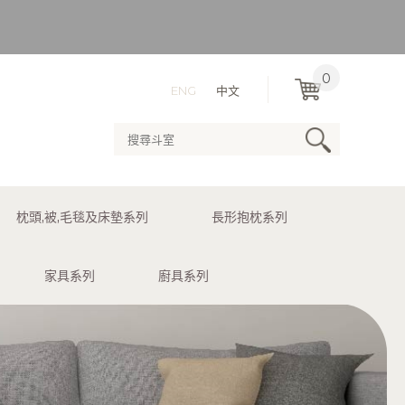
）
0
ENG
中文
用送貨服務。
枕頭,被,毛毯及床墊系列
長形抱枕系列
）
家具系列
廚具系列
用送貨服務。