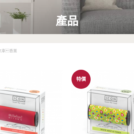
產品
汽車香薰
特價