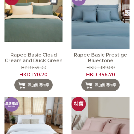
Rapee Basic Cloud
Rapee Basic Prestige
Cream and Duck Green
Bluestone
HKD 569.00
HKD 1,189.00
HKD 170.70
HKD 356.70
添加到購物車
添加到購物車
特價