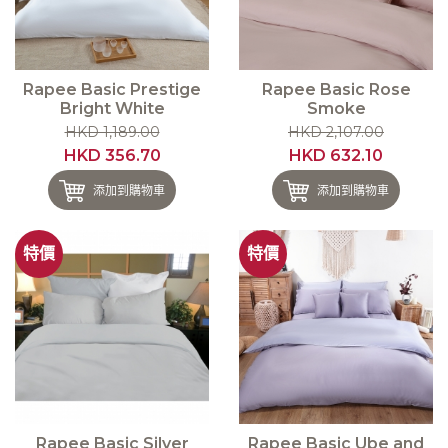
Rapee Basic Prestige
Rapee Basic Rose
Bright White
Smoke
HKD 1,189.00
HKD 2,107.00
HKD 356.70
HKD 632.10
添加到購物車
添加到購物車
特價
特價
Rapee Basic Silver
Rapee Basic Ube and