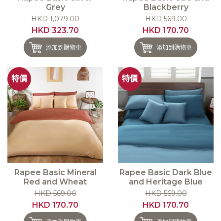
Grey
Blackberry
HKD 1,079.00
HKD 569.00
HKD 323.70
HKD 170.70
添加到購物車
添加到購物車
特價
特價
Rapee Basic Mineral
Rapee Basic Dark Blue
Red and Wheat
and Heritage Blue
HKD 569.00
HKD 569.00
HKD 170.70
HKD 170.70